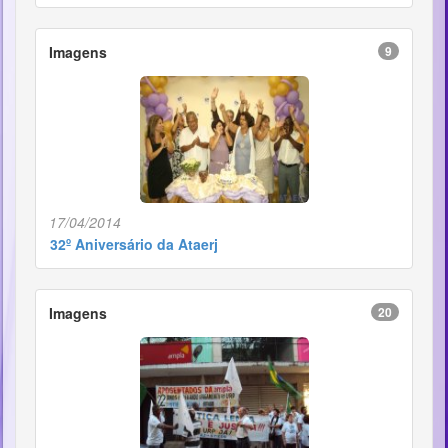
Imagens
9
17/04/2014
32º Aniversário da Ataerj
Imagens
20