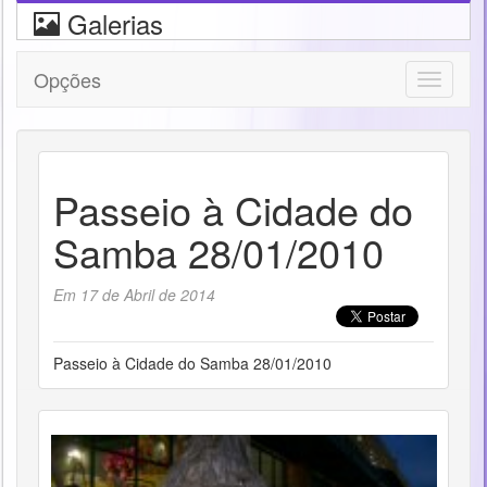
Galerias
Opções
Toggle
navigati
Passeio à Cidade do
Samba 28/01/2010
Em 17 de Abril de 2014
Passeio à Cidade do Samba 28/01/2010