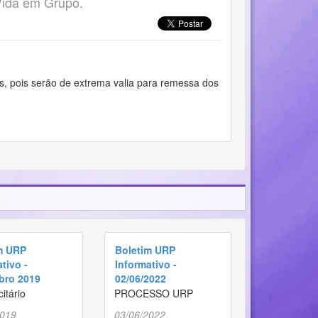
Vida em Grupo.
s, pois serão de extrema valia para remessa dos
m URP
Boletim URP
tivo -
Informativo -
bro 2019
02/06/2022
citário
PROCESSO URP
2019
03/06/2022