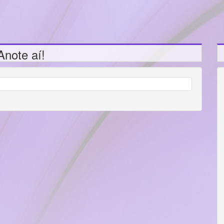
note aí!