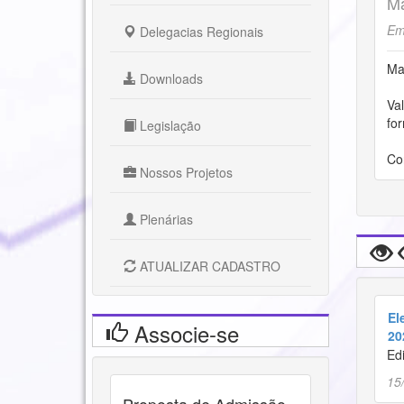
Ma
Em
Delegacias Regionais
Ma
Downloads
Va
fo
Legislação
Co
Nossos Projetos
Plenárias
ATUALIZAR CADASTRO
El
Associe-se
20
Edi
15