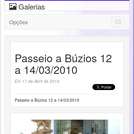
Galerias
Opções
Toggle
navigati
Passeio a Búzios 12
a 14/03/2010
Em 17 de Abril de 2014
Passeio a Búzios 12 a 14/03/2010